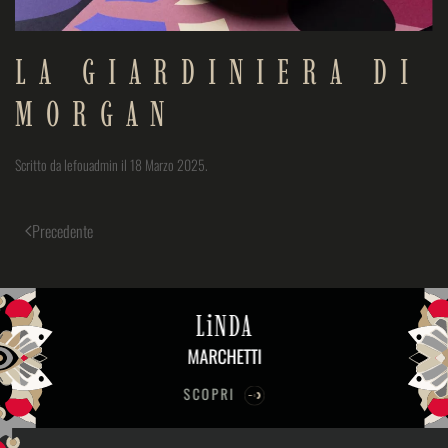
LA GIARDINIERA DI
MORGAN
Scritto da
lefouadmin
il
18 Marzo 2025
.
Precedente
LiNDA
MARCHETTI
SCOPRI